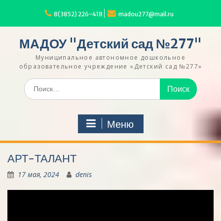
Перейти
к
8(3852) 226-418
madou277@mail.ru
содержимому
МАДОУ "Детский сад №277"
Муниципальное автономное дошкольное
образовательное учреждение «Детский сад №277»
Искать:
Меню
АРТ-ТАЛАНТ
17 мая, 2024
denis