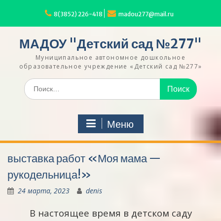
Перейти
к
8(3852) 226-418
madou277@mail.ru
содержимому
МАДОУ "Детский сад №277"
Муниципальное автономное дошкольное
образовательное учреждение «Детский сад №277»
Искать:
Меню
выставка работ «Моя мама —
рукодельница!»
24 марта, 2023
denis
В настоящее время в детском саду