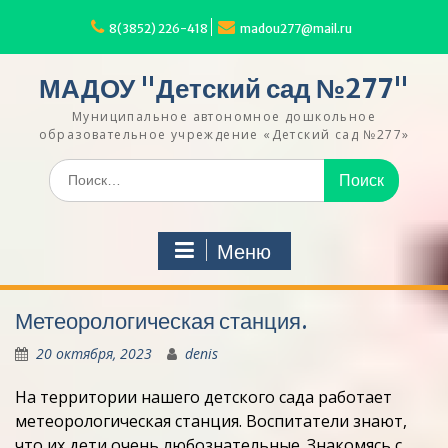
Перейти
к
8(3852) 226-418
madou277@mail.ru
содержимому
МАДОУ "Детский сад №277"
Муниципальное автономное дошкольное
образовательное учреждение «Детский сад №277»
Искать:
Меню
Метеорологическая станция.
20 октября, 2023
denis
На территории нашего детского сада работает
метеорологическая станция. Воспитатели знают,
что их дети очень любознательные. Знакомясь с